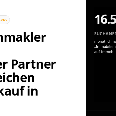
16.
UNG
enmakler
SUCHANF
monatlich n
„Immobilien
auf Immobil
er Partner
eichen
auf in