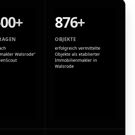
500+
876+
RAGEN
OBJEKTE
ach
erfolgreich vermittelte
makler Walsrode“
Objekte als etablierter
ienScout
Immobilienmakler in
Walsrode