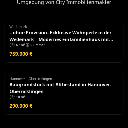
Umgebung von City Immobilienmakler
Wedemark
Einfamilienhaus
– ohne Provision- Exklusive Wohnperle in der
Wedemark – Modernes Einfamilienhaus mit
167 m²
5 Zimmer
hochwertiger Ausstattung
759.000 €
Hannover – Oberricklingen
Grundstück
Baugrundstück mit Altbestand in Hannover-
Oberricklingen
110 m²
290.000 €