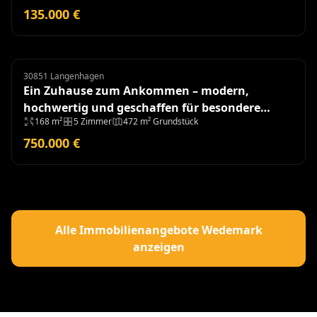
135.000 €
30851 Langenhagen
Doppelhaushälfte
Ein Zuhause zum Ankommen – modern,
hochwertig und geschaffen für besondere
168 m²
5 Zimmer
472 m² Grundstück
Momente - Baujahr 2018
750.000 €
Alle Immobilienangebote Wedemark
anzeigen