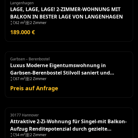
Langenhagen
Wohnung
LAGE, LAGE, LAGE! 2-ZIMMER-WOHNUNG MIT
BALKON IN BESTER LAGE VON LANGENHAGEN
62 m²
2 Zimmer
189.000 €
Garbsen – Berenbostel
Eigentumswohnung
Luxus Moderne Eigentumswohnung in
Garbsen-Berenbostel Stilvoll saniert und
67 m²
2 Zimmer
einzugsbereit!
Preis auf Anfrage
30177 Hannover
Eigentumswohnung
Attraktive 2-Zi-Wohnung für Singel-mit Balkon-
Aufzug Renditepotenzial durch gezielte
54 m²
2 Zimmer
Modernisierung