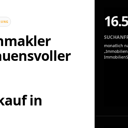
16.
UNG
enmakler
SUCHANF
monatlich n
rauensvoller
„Immobilien
ImmobilienS
n
auf in