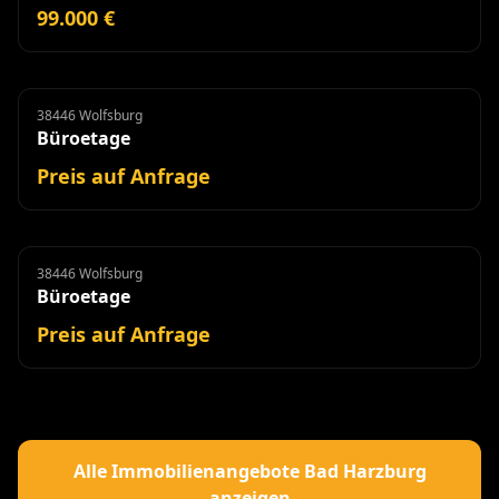
99.000 €
38446 Wolfsburg
Büroetage
Miete
Büroetage
Preis auf Anfrage
38446 Wolfsburg
Büroetage
Miete
Büroetage
Preis auf Anfrage
Alle Immobilienangebote Bad Harzburg
anzeigen