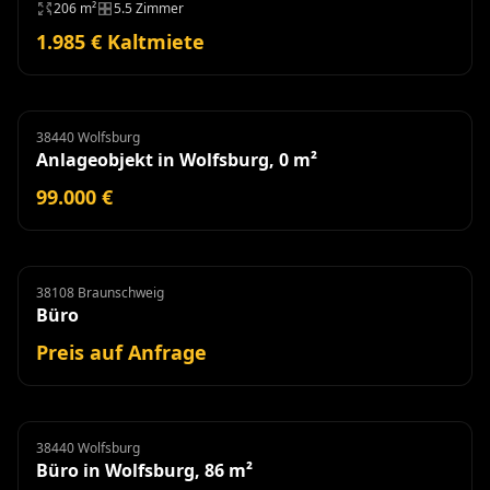
206 m²
5.5 Zimmer
1.985 € Kaltmiete
38440 Wolfsburg
Anlageobjekt
Anlageobjekt in Wolfsburg, 0 m²
99.000 €
38108 Braunschweig
Büro
Miete
Büro
Preis auf Anfrage
38440 Wolfsburg
Büro
Büro in Wolfsburg, 86 m²