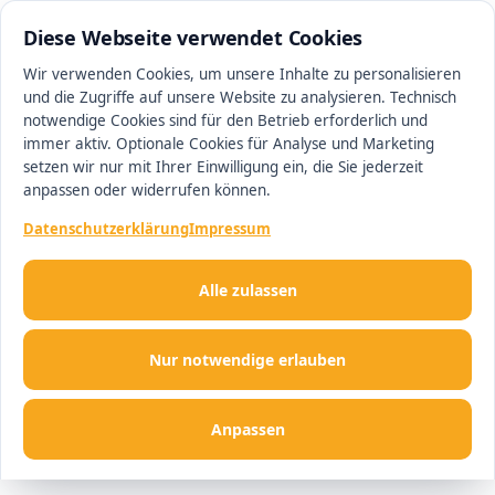
0511 13221100
#1 Makler in Hannover
Diese Webseite verwendet Cookies
Wir verwenden Cookies, um unsere Inhalte zu personalisieren
und die Zugriffe auf unsere Website zu analysieren. Technisch
Men
notwendige Cookies sind für den Betrieb erforderlich und
immer aktiv. Optionale Cookies für Analyse und Marketing
setzen wir nur mit Ihrer Einwilligung ein, die Sie jederzeit
anpassen oder widerrufen können.
Datenschutzerklärung
Impressum
Alle zulassen
Nur notwendige erlauben
Anpassen