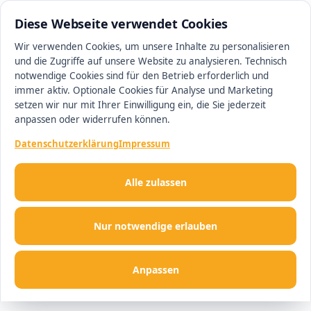
0511 13221100
#1 Makler in Hannover
Diese Webseite verwendet Cookies
Wir verwenden Cookies, um unsere Inhalte zu personalisieren
und die Zugriffe auf unsere Website zu analysieren. Technisch
Men
notwendige Cookies sind für den Betrieb erforderlich und
immer aktiv. Optionale Cookies für Analyse und Marketing
setzen wir nur mit Ihrer Einwilligung ein, die Sie jederzeit
anpassen oder widerrufen können.
Datenschutzerklärung
Impressum
Alle zulassen
Nur notwendige erlauben
Anpassen