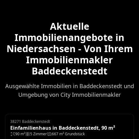
Aktuelle
Immobilienangebote in
Niedersachsen - Von Ihrem
Immobilienmakler
Baddeckenstedt
Ausgewählte Immobilien in Baddeckenstedt und
Umgebung von City Immobilienmakler
38271 Baddeckenstedt
Einfamilienhaus
Einfamilienhaus in Baddeckenstedt, 90 m²
90 m²
5 Zimmer
667 m² Grundstück