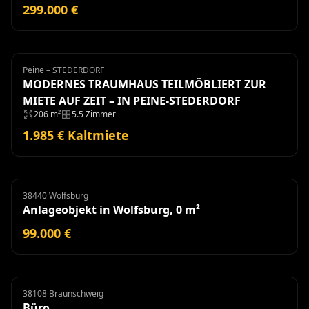
299.000 €
Peine – STEDERDORF
Haus
Miete
MODERNES TRAUMHAUS TEILMÖBLIERT ZUR
MIETE AUF ZEIT – IN PEINE-STEDERDORF
206 m²
5.5 Zimmer
1.985 € Kaltmiete
38440 Wolfsburg
Anlageobjekt
Anlageobjekt in Wolfsburg, 0 m²
99.000 €
38108 Braunschweig
Büro
Miete
Büro