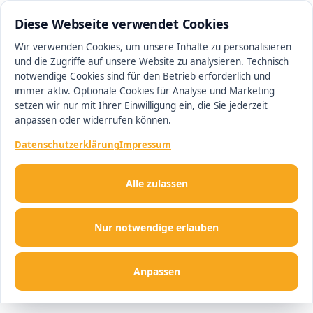
0511 13221100
#1 Makler in Hannover
Diese Webseite verwendet Cookies
Wir verwenden Cookies, um unsere Inhalte zu personalisieren
und die Zugriffe auf unsere Website zu analysieren. Technisch
Men
notwendige Cookies sind für den Betrieb erforderlich und
immer aktiv. Optionale Cookies für Analyse und Marketing
setzen wir nur mit Ihrer Einwilligung ein, die Sie jederzeit
anpassen oder widerrufen können.
Datenschutzerklärung
Impressum
Alle zulassen
Nur notwendige erlauben
Anpassen