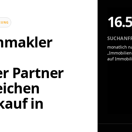
16.
UNG
enmakler
SUCHANF
monatlich n
„Immobilien
auf Immobil
er Partner
eichen
auf in