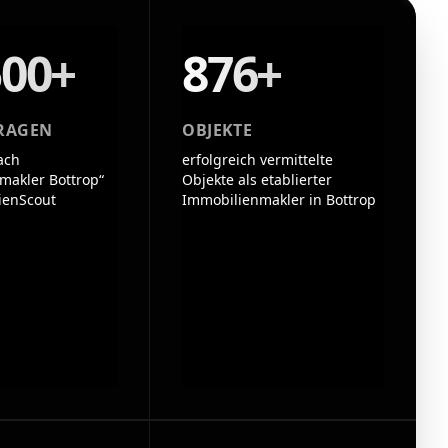
500+
876+
RAGEN
OBJEKTE
ach
erfolgreich vermittelte
makler Bottrop“
Objekte als etablierter
ienScout
Immobilienmakler in Bottrop