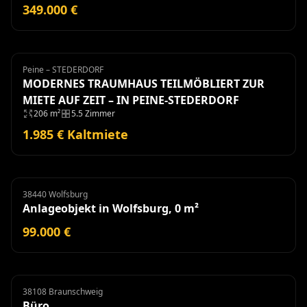
349.000 €
Peine – STEDERDORF
Haus
Miete
MODERNES TRAUMHAUS TEILMÖBLIERT ZUR
MIETE AUF ZEIT – IN PEINE-STEDERDORF
206 m²
5.5 Zimmer
1.985 € Kaltmiete
38440 Wolfsburg
Anlageobjekt
Anlageobjekt in Wolfsburg, 0 m²
99.000 €
38108 Braunschweig
Büro
Miete
Büro