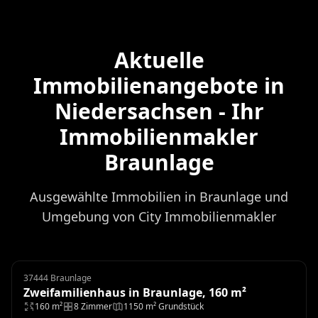
Aktuelle
Immobilienangebote in
Niedersachsen - Ihr
Immobilienmakler
Braunlage
Ausgewählte Immobilien in Braunlage und
Umgebung von City Immobilienmakler
37444 Braunlage
Zweifamilienhaus
Zweifamilienhaus in Braunlage, 160 m²
160 m²
8 Zimmer
1150 m² Grundstück