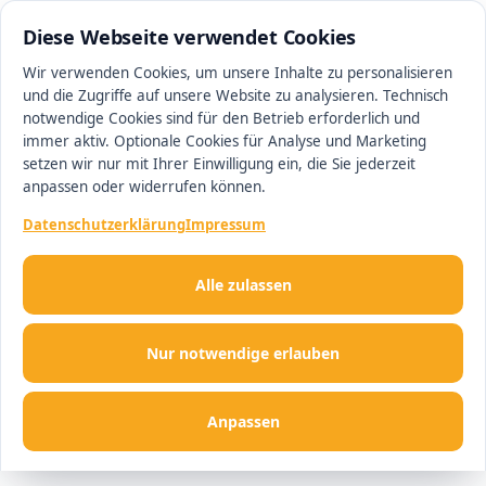
0511 13221100
#1 Makler in Hannover
Diese Webseite verwendet Cookies
Wir verwenden Cookies, um unsere Inhalte zu personalisieren
und die Zugriffe auf unsere Website zu analysieren. Technisch
Men
notwendige Cookies sind für den Betrieb erforderlich und
immer aktiv. Optionale Cookies für Analyse und Marketing
setzen wir nur mit Ihrer Einwilligung ein, die Sie jederzeit
anpassen oder widerrufen können.
Datenschutzerklärung
Impressum
Alle zulassen
Nur notwendige erlauben
Anpassen