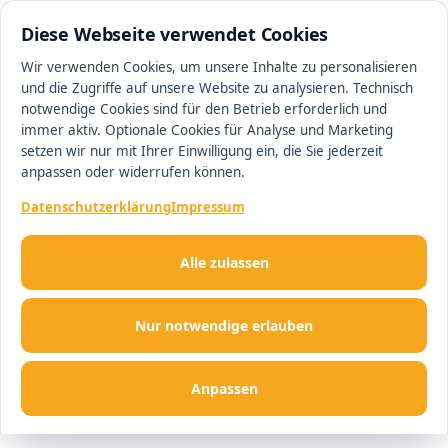
0511 13221100
#1 Makler in Hannover
Diese Webseite verwendet Cookies
Wir verwenden Cookies, um unsere Inhalte zu personalisieren
und die Zugriffe auf unsere Website zu analysieren. Technisch
Men
notwendige Cookies sind für den Betrieb erforderlich und
immer aktiv. Optionale Cookies für Analyse und Marketing
setzen wir nur mit Ihrer Einwilligung ein, die Sie jederzeit
anpassen oder widerrufen können.
Datenschutzerklärung
Impressum
Alle zulassen
Nur notwendige erlauben
Anpassen