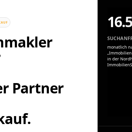
16.
KAUF
enmakler
SUCHANF
monatlich n
r
„Immobilien
in der Nordh
ImmobilienS
er Partner
kauf.