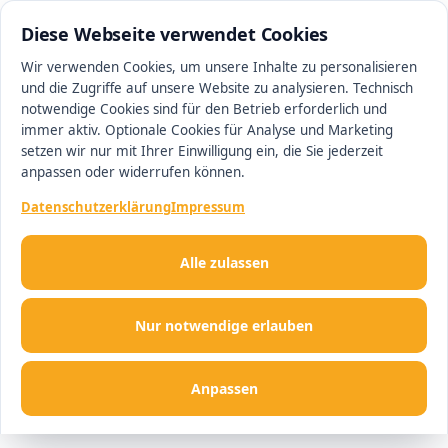
0511 13221100
#1 Makler in Hannover
Diese Webseite verwendet Cookies
Wir verwenden Cookies, um unsere Inhalte zu personalisieren
und die Zugriffe auf unsere Website zu analysieren. Technisch
Men
notwendige Cookies sind für den Betrieb erforderlich und
immer aktiv. Optionale Cookies für Analyse und Marketing
setzen wir nur mit Ihrer Einwilligung ein, die Sie jederzeit
anpassen oder widerrufen können.
Datenschutzerklärung
Impressum
Alle zulassen
Nur notwendige erlauben
Anpassen