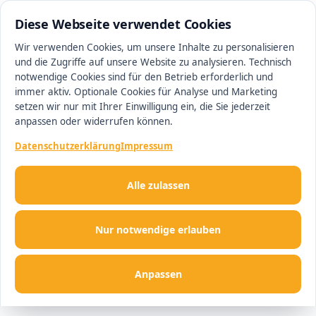
0511 13221100
#1 Makler in Hannover
Diese Webseite verwendet Cookies
Wir verwenden Cookies, um unsere Inhalte zu personalisieren
und die Zugriffe auf unsere Website zu analysieren. Technisch
Men
notwendige Cookies sind für den Betrieb erforderlich und
immer aktiv. Optionale Cookies für Analyse und Marketing
setzen wir nur mit Ihrer Einwilligung ein, die Sie jederzeit
anpassen oder widerrufen können.
Datenschutzerklärung
Impressum
Alle zulassen
Nur notwendige erlauben
Anpassen