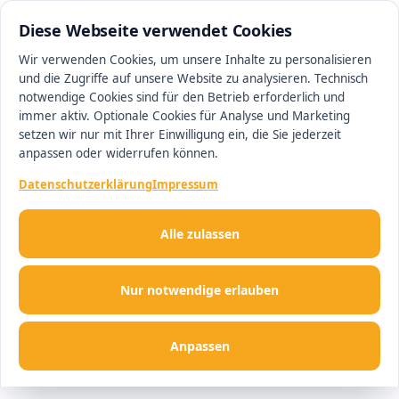
0511 13221100
#1 Makler in Hannover
Diese Webseite verwendet Cookies
Wir verwenden Cookies, um unsere Inhalte zu personalisieren
und die Zugriffe auf unsere Website zu analysieren. Technisch
Men
notwendige Cookies sind für den Betrieb erforderlich und
immer aktiv. Optionale Cookies für Analyse und Marketing
setzen wir nur mit Ihrer Einwilligung ein, die Sie jederzeit
anpassen oder widerrufen können.
Datenschutzerklärung
Impressum
Alle zulassen
Nur notwendige erlauben
Anpassen