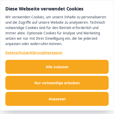
0511 13221100
#1 Makler in Hannover
Diese Webseite verwendet Cookies
Wir verwenden Cookies, um unsere Inhalte zu personalisieren
und die Zugriffe auf unsere Website zu analysieren. Technisch
Men
notwendige Cookies sind für den Betrieb erforderlich und
immer aktiv. Optionale Cookies für Analyse und Marketing
setzen wir nur mit Ihrer Einwilligung ein, die Sie jederzeit
anpassen oder widerrufen können.
Datenschutzerklärung
Impressum
Alle zulassen
Nur notwendige erlauben
Anpassen