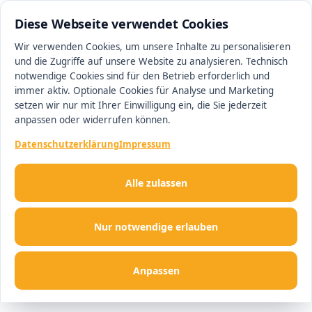
0511 13221100
#1 Makler in Hannover
Diese Webseite verwendet Cookies
Wir verwenden Cookies, um unsere Inhalte zu personalisieren
und die Zugriffe auf unsere Website zu analysieren. Technisch
Men
notwendige Cookies sind für den Betrieb erforderlich und
immer aktiv. Optionale Cookies für Analyse und Marketing
setzen wir nur mit Ihrer Einwilligung ein, die Sie jederzeit
anpassen oder widerrufen können.
Datenschutzerklärung
Impressum
Alle zulassen
Nur notwendige erlauben
Anpassen