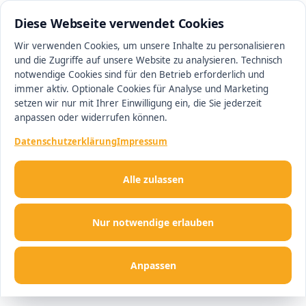
0511 13221100
#1 Makler in Hannover
Diese Webseite verwendet Cookies
Wir verwenden Cookies, um unsere Inhalte zu personalisieren
und die Zugriffe auf unsere Website zu analysieren. Technisch
Men
notwendige Cookies sind für den Betrieb erforderlich und
immer aktiv. Optionale Cookies für Analyse und Marketing
setzen wir nur mit Ihrer Einwilligung ein, die Sie jederzeit
anpassen oder widerrufen können.
Datenschutzerklärung
Impressum
Alle zulassen
Nur notwendige erlauben
Anpassen