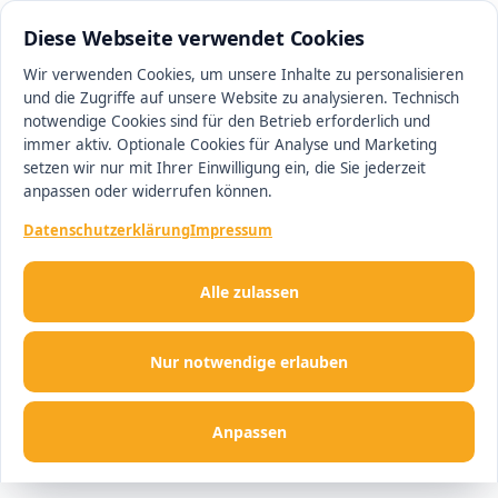
0511 13221100
#1 Makler in Hannover
Diese Webseite verwendet Cookies
Wir verwenden Cookies, um unsere Inhalte zu personalisieren
und die Zugriffe auf unsere Website zu analysieren. Technisch
Men
notwendige Cookies sind für den Betrieb erforderlich und
immer aktiv. Optionale Cookies für Analyse und Marketing
setzen wir nur mit Ihrer Einwilligung ein, die Sie jederzeit
anpassen oder widerrufen können.
Datenschutzerklärung
Impressum
Alle zulassen
Nur notwendige erlauben
Anpassen