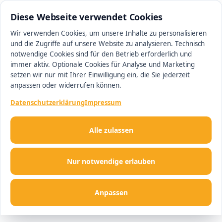
0511 13221100
#1 Makler in Hannover
Diese Webseite verwendet Cookies
Wir verwenden Cookies, um unsere Inhalte zu personalisieren
und die Zugriffe auf unsere Website zu analysieren. Technisch
Men
notwendige Cookies sind für den Betrieb erforderlich und
immer aktiv. Optionale Cookies für Analyse und Marketing
setzen wir nur mit Ihrer Einwilligung ein, die Sie jederzeit
anpassen oder widerrufen können.
Datenschutzerklärung
Impressum
Alle zulassen
Nur notwendige erlauben
Anpassen