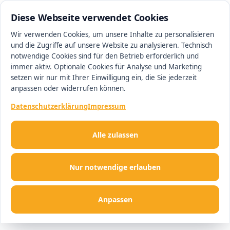
0511 13221100
#1 Makler in Hannover
Diese Webseite verwendet Cookies
Wir verwenden Cookies, um unsere Inhalte zu personalisieren
und die Zugriffe auf unsere Website zu analysieren. Technisch
Men
notwendige Cookies sind für den Betrieb erforderlich und
immer aktiv. Optionale Cookies für Analyse und Marketing
setzen wir nur mit Ihrer Einwilligung ein, die Sie jederzeit
anpassen oder widerrufen können.
Datenschutzerklärung
Impressum
Alle zulassen
Nur notwendige erlauben
Anpassen