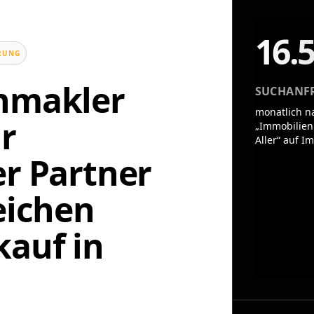
16.
UNG
enmakler
SUCHANF
monatlich n
r
„Immobilie
Aller“ auf I
er Partner
eichen
auf in