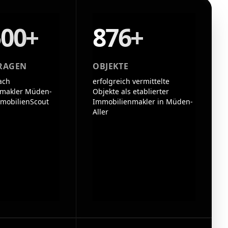
500+
876+
RAGEN
OBJEKTE
ach
erfolgreich vermittelte
nmakler Müden-
Objekte als etablierter
mmobilienScout
Immobilienmakler in Müden-
Aller