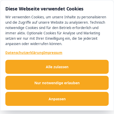
0511 13221100
#1 Makler in Hannover
Diese Webseite verwendet Cookies
Wir verwenden Cookies, um unsere Inhalte zu personalisieren
und die Zugriffe auf unsere Website zu analysieren. Technisch
Men
notwendige Cookies sind für den Betrieb erforderlich und
immer aktiv. Optionale Cookies für Analyse und Marketing
setzen wir nur mit Ihrer Einwilligung ein, die Sie jederzeit
anpassen oder widerrufen können.
Datenschutzerklärung
Impressum
Alle zulassen
Nur notwendige erlauben
Anpassen