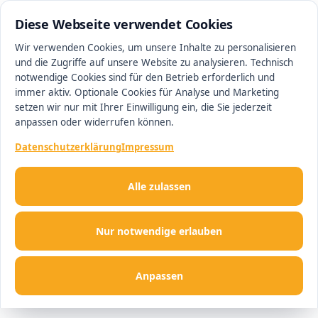
0511 13221100
#1 Makler in Hannover
Diese Webseite verwendet Cookies
Wir verwenden Cookies, um unsere Inhalte zu personalisieren
und die Zugriffe auf unsere Website zu analysieren. Technisch
Men
notwendige Cookies sind für den Betrieb erforderlich und
immer aktiv. Optionale Cookies für Analyse und Marketing
setzen wir nur mit Ihrer Einwilligung ein, die Sie jederzeit
anpassen oder widerrufen können.
Datenschutzerklärung
Impressum
Alle zulassen
Nur notwendige erlauben
Anpassen