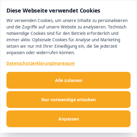
0511 13221100
#1 Makler in Hannover
Diese Webseite verwendet Cookies
Wir verwenden Cookies, um unsere Inhalte zu personalisieren
und die Zugriffe auf unsere Website zu analysieren. Technisch
Men
notwendige Cookies sind für den Betrieb erforderlich und
immer aktiv. Optionale Cookies für Analyse und Marketing
setzen wir nur mit Ihrer Einwilligung ein, die Sie jederzeit
anpassen oder widerrufen können.
Datenschutzerklärung
Impressum
Alle zulassen
Nur notwendige erlauben
Anpassen