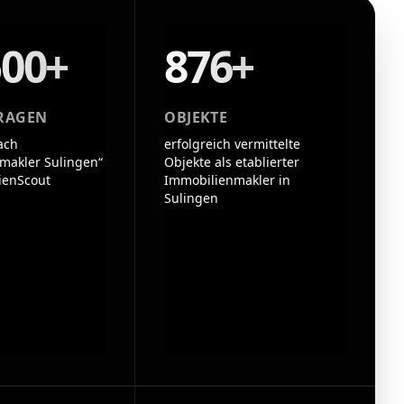
500+
876+
RAGEN
OBJEKTE
ach
erfolgreich vermittelte
makler Sulingen“
Objekte als etablierter
ienScout
Immobilienmakler in
Sulingen