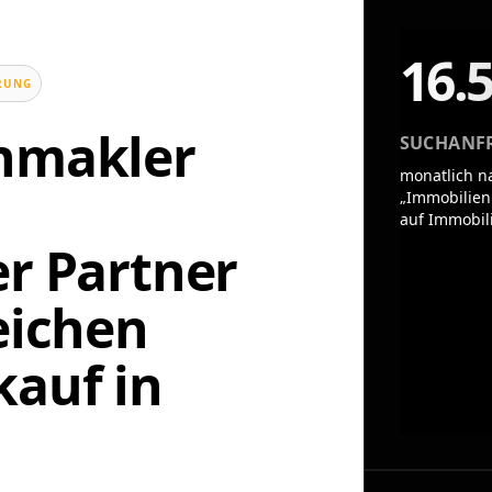
16.
UNG
enmakler
SUCHANF
monatlich n
„Immobilien
auf Immobil
er Partner
eichen
auf in