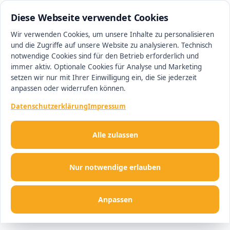
0511 13221100
#1 Makler in Hannover
Diese Webseite verwendet Cookies
Wir verwenden Cookies, um unsere Inhalte zu personalisieren
und die Zugriffe auf unsere Website zu analysieren. Technisch
Men
notwendige Cookies sind für den Betrieb erforderlich und
immer aktiv. Optionale Cookies für Analyse und Marketing
setzen wir nur mit Ihrer Einwilligung ein, die Sie jederzeit
anpassen oder widerrufen können.
Datenschutzerklärung
Impressum
Alle zulassen
Nur notwendige erlauben
Anpassen