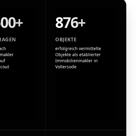
500+
876+
RAGEN
OBJEKTE
ach
erfolgreich vermittelte
makler
Objekte als etablierter
auf
Immobilienmakler in
cout
Vollersode