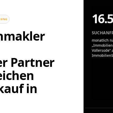
16.
UNG
enmakler
SUCHANF
monatlich n
„Immobilien
Vollersode“ 
ImmobilienS
er Partner
eichen
auf in