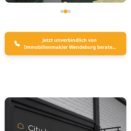
Seite 2 von 3
Jetzt unverbindlich von
Immobilienmakler Wendeburg beraten
lassen