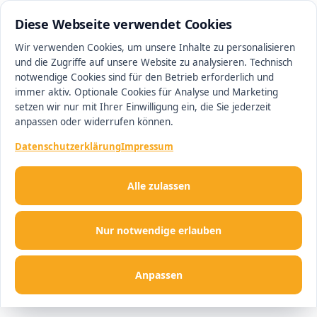
0511 13221100
#1 Makler in Hannover
Diese Webseite verwendet Cookies
Wir verwenden Cookies, um unsere Inhalte zu personalisieren
und die Zugriffe auf unsere Website zu analysieren. Technisch
Men
notwendige Cookies sind für den Betrieb erforderlich und
immer aktiv. Optionale Cookies für Analyse und Marketing
setzen wir nur mit Ihrer Einwilligung ein, die Sie jederzeit
anpassen oder widerrufen können.
Datenschutzerklärung
Impressum
Alle zulassen
Nur notwendige erlauben
Anpassen