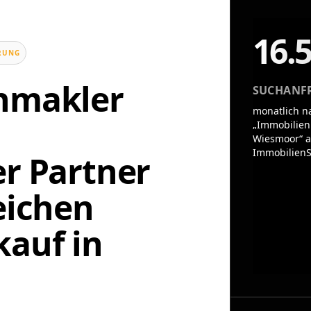
16.
UNG
enmakler
SUCHANF
monatlich n
„Immobilien
Wiesmoor“ a
ImmobilienS
er Partner
eichen
auf in