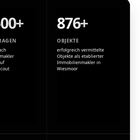
500+
876+
RAGEN
OBJEKTE
ach
erfolgreich vermittelte
makler
Objekte als etablierter
uf
Immobilienmakler in
cout
Wiesmoor