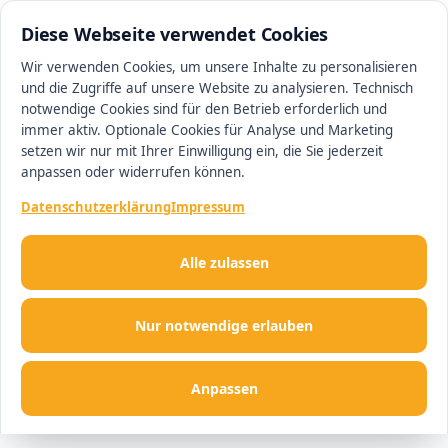
0511 13221100
#1 Makler in Hannover
Diese Webseite verwendet Cookies
Wir verwenden Cookies, um unsere Inhalte zu personalisieren
und die Zugriffe auf unsere Website zu analysieren. Technisch
Men
notwendige Cookies sind für den Betrieb erforderlich und
immer aktiv. Optionale Cookies für Analyse und Marketing
setzen wir nur mit Ihrer Einwilligung ein, die Sie jederzeit
anpassen oder widerrufen können.
Datenschutzerklärung
Impressum
Alle zulassen
Nur notwendige erlauben
Anpassen