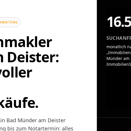
16.
ERMIETUNG
enmakler
SUCHANF
monatlich n
 Deister:
„Immobilien
Münder am D
ImmobilienS
oller
käufe.
 in Bad Münder am Deister
ng bis zum Notartermin: alles