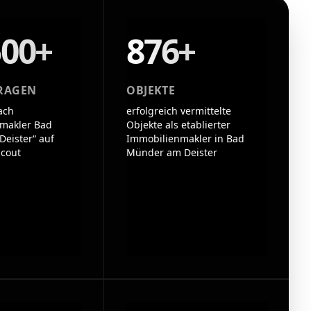
500+
876+
RAGEN
OBJEKTE
ach
erfolgreich vermittelte
makler Bad
Objekte als etablierter
eister“ auf
Immobilienmakler in Bad
cout
Münder am Deister