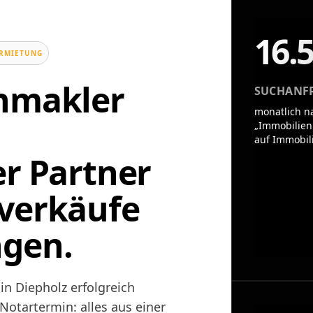
16.
ERMIETUNG
enmakler
SUCHANF
monatlich n
„Immobilien
auf Immobil
er Partner
verkäufe
ngen.
in Diepholz erfolgreich
otartermin: alles aus einer