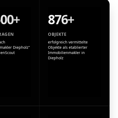
500+
876+
RAGEN
OBJEKTE
ach
erfolgreich vermittelte
makler Diepholz“
Objekte als etablierter
ienScout
Immobilienmakler in
Diepholz