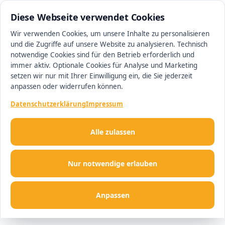
0511 13221100
#1 Makler in Hannover
Diese Webseite verwendet Cookies
Wir verwenden Cookies, um unsere Inhalte zu personalisieren
und die Zugriffe auf unsere Website zu analysieren. Technisch
Men
notwendige Cookies sind für den Betrieb erforderlich und
immer aktiv. Optionale Cookies für Analyse und Marketing
setzen wir nur mit Ihrer Einwilligung ein, die Sie jederzeit
anpassen oder widerrufen können.
Datenschutzerklärung
Impressum
Alle zulassen
Nur notwendige erlauben
Anpassen