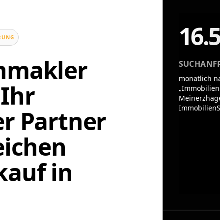
16.
UNG
enmakler
SUCHANF
monatlich n
Ihr
„Immobilien
Meinerzhage
ImmobilienS
er Partner
eichen
auf in