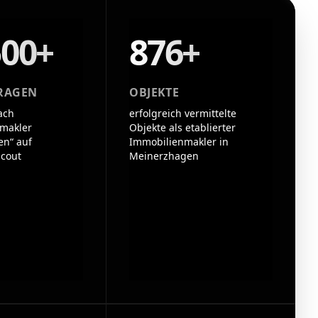
500+
876+
RAGEN
OBJEKTE
ach
erfolgreich vermittelte
makler
Objekte als etablierter
n“ auf
Immobilienmakler in
cout
Meinerzhagen