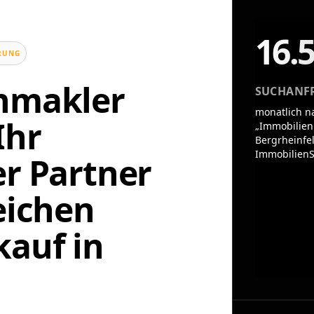
16.
UNG
enmakler
SUCHANF
monatlich n
Ihr
„Immobilien
Bergrheinfel
ImmobilienS
er Partner
eichen
auf in