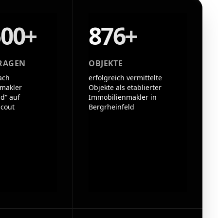
500+
876+
RAGEN
OBJEKTE
ach
erfolgreich vermittelte
makler
Objekte als etablierter
d“ auf
Immobilienmakler in
cout
Bergrheinfeld