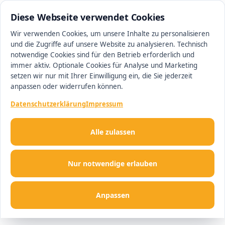
0511 13221100
#1 Makler in Hannover
Diese Webseite verwendet Cookies
Wir verwenden Cookies, um unsere Inhalte zu personalisieren
und die Zugriffe auf unsere Website zu analysieren. Technisch
Men
notwendige Cookies sind für den Betrieb erforderlich und
immer aktiv. Optionale Cookies für Analyse und Marketing
setzen wir nur mit Ihrer Einwilligung ein, die Sie jederzeit
anpassen oder widerrufen können.
Datenschutzerklärung
Impressum
Alle zulassen
Nur notwendige erlauben
Anpassen