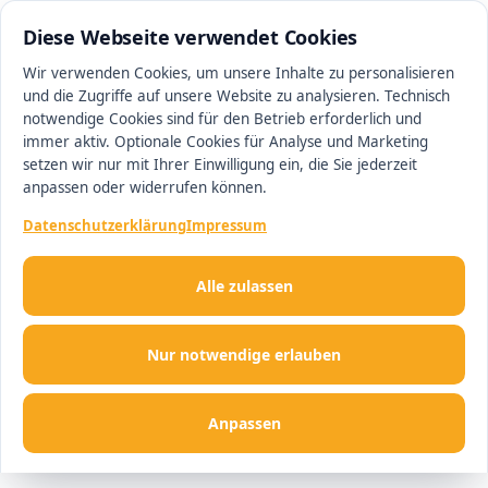
0511 13221100
#1 Makler in Hannover
Diese Webseite verwendet Cookies
Wir verwenden Cookies, um unsere Inhalte zu personalisieren
und die Zugriffe auf unsere Website zu analysieren. Technisch
Men
notwendige Cookies sind für den Betrieb erforderlich und
immer aktiv. Optionale Cookies für Analyse und Marketing
setzen wir nur mit Ihrer Einwilligung ein, die Sie jederzeit
anpassen oder widerrufen können.
Datenschutzerklärung
Impressum
Alle zulassen
Nur notwendige erlauben
Anpassen