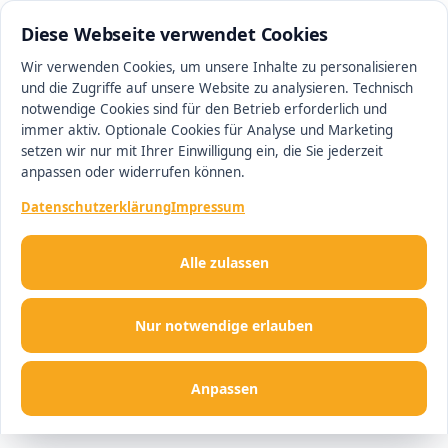
0511 13221100
#1 Makler in Hannover
Diese Webseite verwendet Cookies
Wir verwenden Cookies, um unsere Inhalte zu personalisieren
und die Zugriffe auf unsere Website zu analysieren. Technisch
Men
notwendige Cookies sind für den Betrieb erforderlich und
immer aktiv. Optionale Cookies für Analyse und Marketing
setzen wir nur mit Ihrer Einwilligung ein, die Sie jederzeit
anpassen oder widerrufen können.
Datenschutzerklärung
Impressum
Alle zulassen
Nur notwendige erlauben
Anpassen