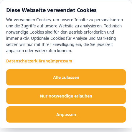
0511 13221100
#1 Makler in Hannover
Diese Webseite verwendet Cookies
Wir verwenden Cookies, um unsere Inhalte zu personalisieren
und die Zugriffe auf unsere Website zu analysieren. Technisch
Men
notwendige Cookies sind für den Betrieb erforderlich und
immer aktiv. Optionale Cookies für Analyse und Marketing
setzen wir nur mit Ihrer Einwilligung ein, die Sie jederzeit
anpassen oder widerrufen können.
Datenschutzerklärung
Impressum
Alle zulassen
Nur notwendige erlauben
Anpassen