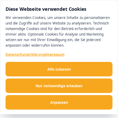
0511 13221100
#1 Makler in Hannover
Diese Webseite verwendet Cookies
Wir verwenden Cookies, um unsere Inhalte zu personalisieren
und die Zugriffe auf unsere Website zu analysieren. Technisch
Men
notwendige Cookies sind für den Betrieb erforderlich und
immer aktiv. Optionale Cookies für Analyse und Marketing
setzen wir nur mit Ihrer Einwilligung ein, die Sie jederzeit
anpassen oder widerrufen können.
Datenschutzerklärung
Impressum
Alle zulassen
Nur notwendige erlauben
Anpassen