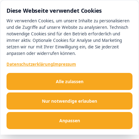
0511 13221100
#1 Makler in Hannover
Diese Webseite verwendet Cookies
Wir verwenden Cookies, um unsere Inhalte zu personalisieren
und die Zugriffe auf unsere Website zu analysieren. Technisch
Men
notwendige Cookies sind für den Betrieb erforderlich und
immer aktiv. Optionale Cookies für Analyse und Marketing
setzen wir nur mit Ihrer Einwilligung ein, die Sie jederzeit
anpassen oder widerrufen können.
Datenschutzerklärung
Impressum
Alle zulassen
Nur notwendige erlauben
Anpassen