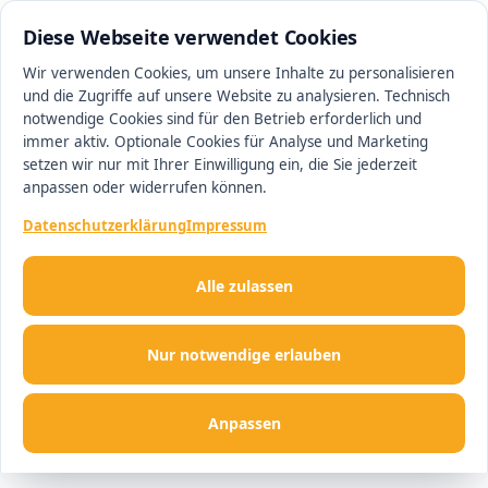
0511 13221100
#1 Makler in Hannover
Diese Webseite verwendet Cookies
Wir verwenden Cookies, um unsere Inhalte zu personalisieren
und die Zugriffe auf unsere Website zu analysieren. Technisch
Men
notwendige Cookies sind für den Betrieb erforderlich und
immer aktiv. Optionale Cookies für Analyse und Marketing
setzen wir nur mit Ihrer Einwilligung ein, die Sie jederzeit
anpassen oder widerrufen können.
Datenschutzerklärung
Impressum
Alle zulassen
Nur notwendige erlauben
Anpassen