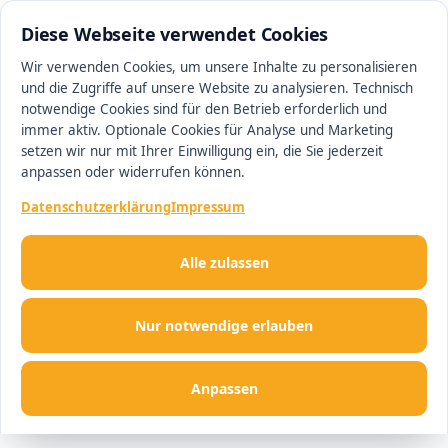
0511 13221100
#1 Makler in Hannover
Diese Webseite verwendet Cookies
Wir verwenden Cookies, um unsere Inhalte zu personalisieren
und die Zugriffe auf unsere Website zu analysieren. Technisch
Men
notwendige Cookies sind für den Betrieb erforderlich und
immer aktiv. Optionale Cookies für Analyse und Marketing
setzen wir nur mit Ihrer Einwilligung ein, die Sie jederzeit
anpassen oder widerrufen können.
Datenschutzerklärung
Impressum
Alle zulassen
Nur notwendige erlauben
Anpassen