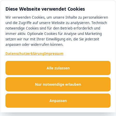
0511 13221100
#1 Makler in Hannover
Diese Webseite verwendet Cookies
Wir verwenden Cookies, um unsere Inhalte zu personalisieren
und die Zugriffe auf unsere Website zu analysieren. Technisch
Men
notwendige Cookies sind für den Betrieb erforderlich und
immer aktiv. Optionale Cookies für Analyse und Marketing
setzen wir nur mit Ihrer Einwilligung ein, die Sie jederzeit
anpassen oder widerrufen können.
Datenschutzerklärung
Impressum
Alle zulassen
Nur notwendige erlauben
Anpassen