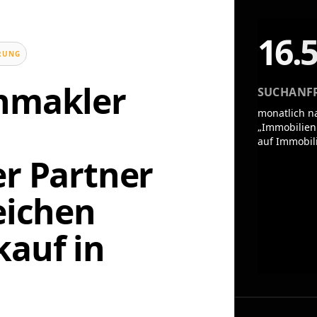
16.
UNG
enmakler
SUCHANF
monatlich n
„Immobilien
auf Immobil
er Partner
eichen
auf in