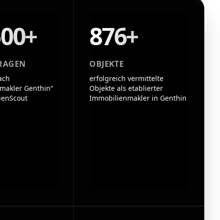
500+
876+
RAGEN
OBJEKTE
ach
erfolgreich vermittelte
makler Genthin“
Objekte als etablierter
ienScout
Immobilienmakler in Genthin