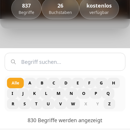
837
26
kostenlos
Begriffe
Buchstaben
verfügbar
Alle
A
B
C
D
E
F
G
H
I
J
K
L
M
N
O
P
Q
R
S
T
U
V
W
X
Y
Z
830 Begriffe werden angezeigt