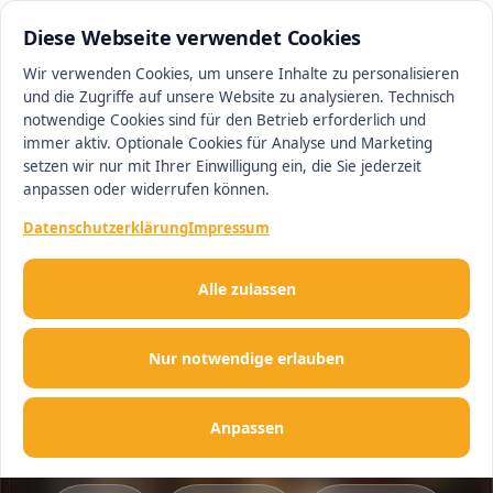
0511 13221100
#1 Makler in Deutschland
Diese Webseite verwendet Cookies
Wir verwenden Cookies, um unsere Inhalte zu personalisieren
und die Zugriffe auf unsere Website zu analysieren. Technisch
Men
notwendige Cookies sind für den Betrieb erforderlich und
immer aktiv. Optionale Cookies für Analyse und Marketing
setzen wir nur mit Ihrer Einwilligung ein, die Sie jederzeit
anpassen oder widerrufen können.
Datenschutzerklärung
Impressum
NACHSCHLAGEWERK
Alle zulassen
Ihr Immobilien-
Nachschlagewerk
Nur notwendige erlauben
Über 800 Fachbegriffe verständlich erklärt
Anpassen